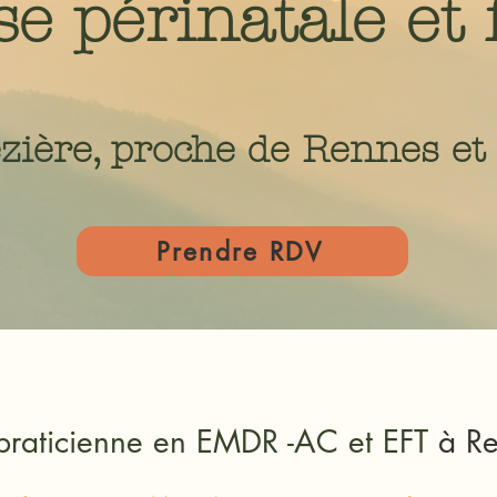
 périnatale et f
zière, proche d
e Rennes
et
Prendre RDV
praticienne en
EMDR -AC et
EFT
à Re