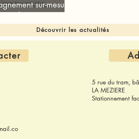
agnement sur-mesure
ropathie
Découvrir les actualités
acter
Ad
5 rue du tram, b
LA MEZIERE
Stationnement faci
ail.co