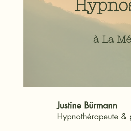
Hypnose
à La
M
é
Justine Bürmann
Hypnothérapeute & 