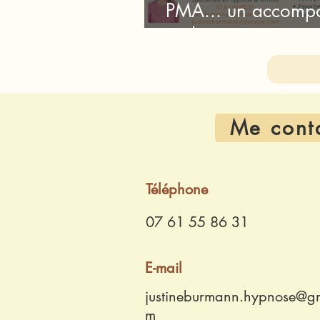
PMA... un accomp
en hypnose et natu
Me cont
Téléphone
07 61 55 86 31
E-mail
justineburmann.hypnose@gm
m