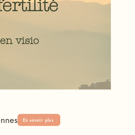
ertilité
 en visio
nnes
En savoir plus