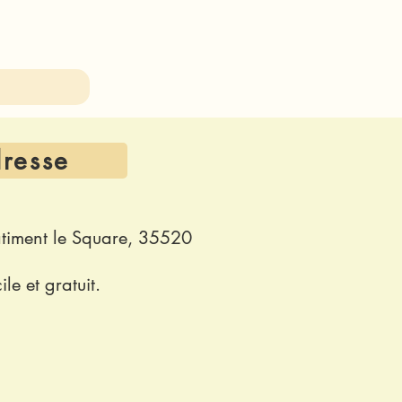
resse
âtiment le Square, 35520
le et gratuit.